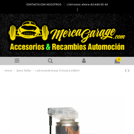
CONTACTA CON NOSOTROS
Llámanos ahora: 624 60 53 43
Select Language
▼
0
Inicio
Zona Taller
Lubricante base Silicona 250ml