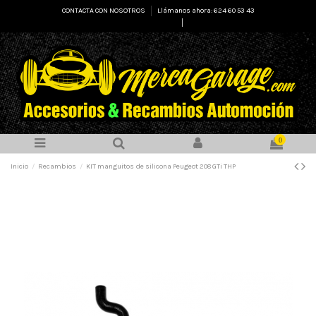
CONTACTA CON NOSOTROS
Llámanos ahora: 624 60 53 43
Select Language
▼
0
Inicio
Recambios
KIT manguitos de silicona Peugeot 208 GTi THP