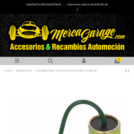
CONTACTA CON NOSOTROS
Llámanos ahora: 624 60 53 43
Select Language
▼
0
Inicio
Recambios
Condensador Sistema encendido Universal