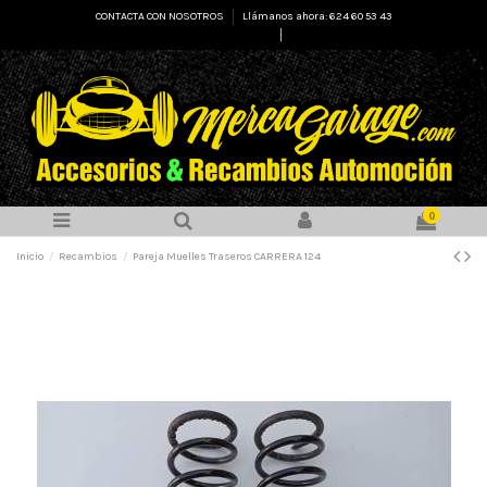
CONTACTA CON NOSOTROS
Llámanos ahora: 624 60 53 43
Select Language
▼
0
Inicio
Recambios
Pareja Muelles Traseros CARRERA 124