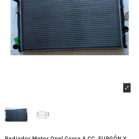
Radiador Motor Opel Corsa A CC, FURGÓN Y