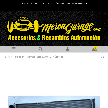
CONTACTA CON NOSOTROS
Llámanos ahora: 624 60 53 43
Select Language
▼
0
Inicio
Radiador Motor Opel Corsa A CC, FURGÓN Y TR