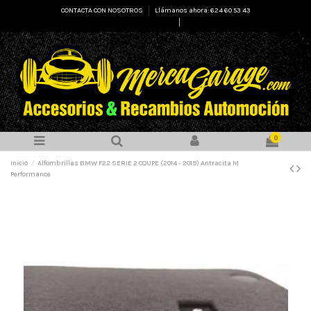
CONTACTA CON NOSOTROS
Llámanos ahora: 624 60 53 43
Select Language
▼
0
Inicio
Alfombrillas BMW F22 SERIE 2 COUPE (2014 - 2019) Antracita M
Performance