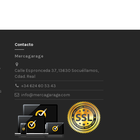
Contacto
Mercagarage
/
Calle Espronceda 37, 13630 Socuéllamos,
Cdad. Real
+34 624 60 53 43
s
info@mercagarage.com