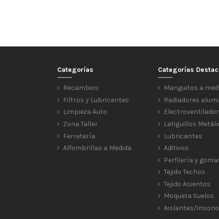
Categorías
Categorías Desta
Recambios
Manguitos a med
Filtros y Lubricantes
Radiadores alumi
Limpieza Auto
Electroventilado
Zona Taller
Latiguillos Metál
Ferretería
Lubricantes
Alfombrillas a Medida
Aditivos
Perfilería y goma
Tejido Techos
Tejido Asientos
Moqueta Suelos
Aislantes/Insono