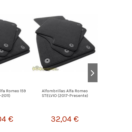
Alfa Romeo 159
Alfombrillas Alfa Romeo
Alfombrillas B
-2011)
STELVIO (2017-Presente)
Romero 147 3 o 
04 €
32,04 €
56,