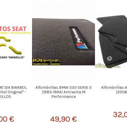
AT 124 BIARBOL
Alfombrillas BMW E30 SERIE 3
Alfombrillas 
bol Original" -
(1983-1994) Antracita M
(2006
ILLOS
Performance
32,
,00 €
49,90 €