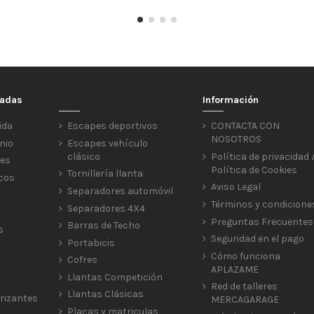
cadas
Información
ida
Escapes deportivos
CONTACTA CON
NOSOTROS
nio
Escapes vehículo
clásico
Política de privacidad 
res
Política de Cookies
Tornillería llanta
icos
Aviso Legal
Separadores automóvil
Términos y condicione
Separadores 4X4
Preguntas Frecuentes
Barras de Techo
s
Seguridad en el pago
Portabicis
Cómo funciona
Cofres
APLAZAME
Llantas Competición
Red de talleres
Llantas Clásicas
rizantes
MERCAGARAGE
Placas y matriculas