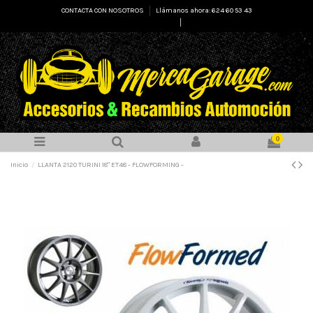
CONTACTA CON NOSOTROS
Llámanos ahora: 624 60 53 43
Select Language
▼
0
Inicio
LLANTA 2120 TURINI 18" ET48 - FLOWFORMING -