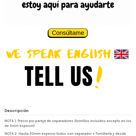
Consúltame
Descripción
NOTA 1: Precio por pareja de separadores (tornillos incluidos excepto en los
de 5mm espesor).
NOTA 2: Hasta 20mm espesor todos son separador + Tornillería y desde