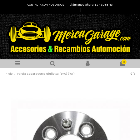
CONTACTA CON NOSOTROS
Llámanos ahora: 624 60 53 43
Select Language
▼
0
Inicio
Pareja Separadores Giulietta (940) ('10+)