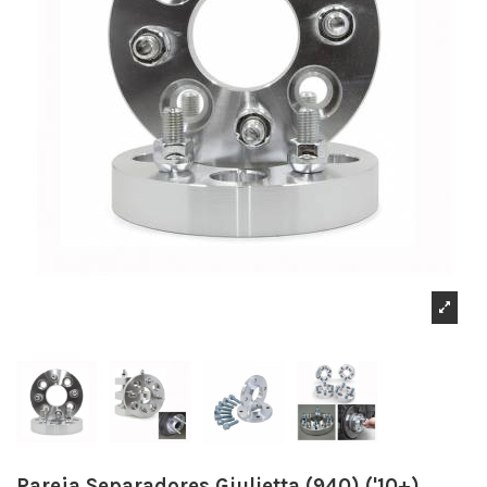
Pareja Separadores Giulietta (940) ('10+)