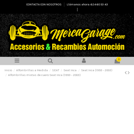
CONTACTA CON NOSOTROS
Llámanos ahora: 624 60 53 43
Select Language
▼
0
Inicio
Alfombrillas a Medida
SEAT
Seat Inca
Seat Inca (1993 - 2003)
Alfombrillas mixtas de cuero Seat Inca (1993 - 2003)