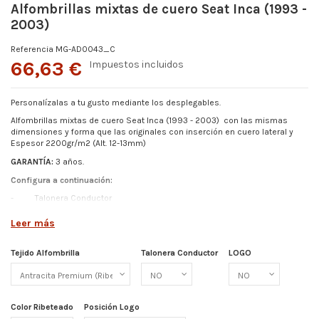
Alfombrillas mixtas de cuero Seat Inca (1993 -
2003)
Referencia
MG-AD0043_C
66,63 €
Impuestos incluidos
Personalízalas a tu gusto mediante los desplegables.
Alfombrillas mixtas de cuero Seat Inca (1993 - 2003)
con las mismas
dimensiones y forma que las originales con inserción en cuero lateral y
Espesor
2200gr/m2 (Alt. 12-13mm)
GARANTÍA:
3 años.
Configura a continuación:
-
Talonera Conductor
-
Color Ribeteado
Leer más
- Logo (Elige entre los disponibles o pídenos el tuyo)
-
Posición de Logo
Tejido Alfombrilla
Talonera Conductor
LOGO
Más detalles abajo.
Color Ribeteado
Posición Logo