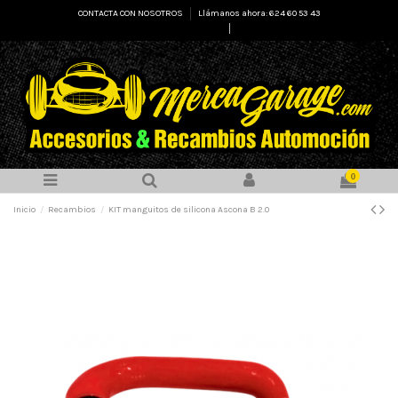
CONTACTA CON NOSOTROS
Llámanos ahora: 624 60 53 43
Select Language
▼
0
Inicio
Recambios
KIT manguitos de silicona Ascona B 2.0