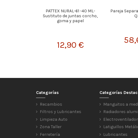
PATTEX NURAL-61 -40 ML-
Pareja Separa
Sustituto de juntas corcho,
Q
goma y papel
58,
12,90 €
Categorías
Categorías Desta
Recambios
Manguitos a med
Filtros y Lubricantes
Radiadores alumi
Limpieza Auto
Electroventilado
Zona Taller
Latiguillos Metál
Ferretería
Lubricantes