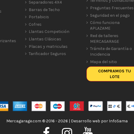
Términos y condicione
Separadores 4X4
Preguntas Frecuentes
Barras de Techo
s
Seguridad en el pago
Portabicis
Cómo funciona
Cofres
APLAZAME
Llantas Competición
Red de talleres
Llantas Clásicas
rizantes
MERCAGARAGE
Placas y matriculas
Trámite de Garantía o
Tarificador Seguros
Incidencia
Mapa del sitio
COMPRAMOS TU
LOTE
Mercagarage.com © 2016 - 2026 | Desarrollo web por
InfoSama