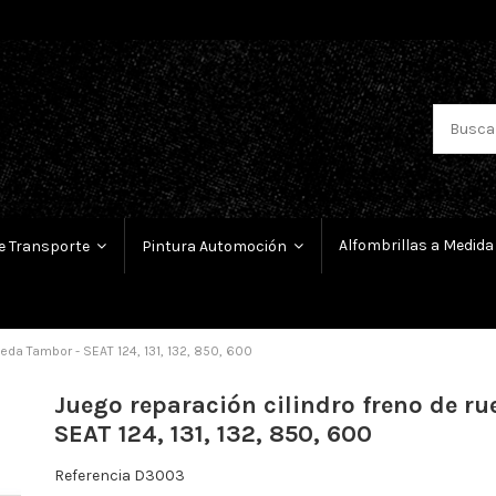
Alfombrillas a Medida
e Transporte
Pintura Automoción
ueda Tambor - SEAT 124, 131, 132, 850, 600
Juego reparación cilindro freno de r
SEAT 124, 131, 132, 850, 600
Referencia
D3003