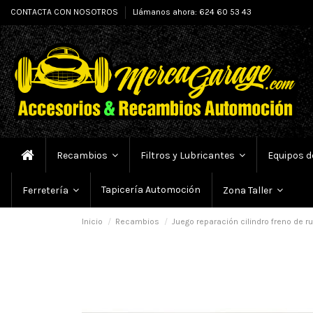
CONTACTA CON NOSOTROS
Llámanos ahora: 624 60 53 43
Recambios
Filtros y Lubricantes
Equipos d
Tapicería Automoción
Ferretería
Zona Taller
Inicio
Recambios
Juego reparación cilindro freno de r