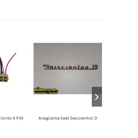
tores 4 PIN
Anagrama Seat Seiscientos D
Bombín de Em
SEAT 1500 - R