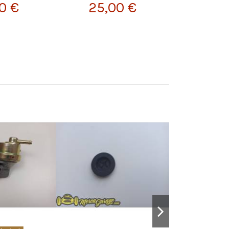
0 €
25,00 €
25,