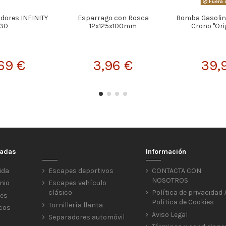
Fuera 
dores INFINITY
Esparrago con Rosca
Bomba Gasolin
30
12x125x100mm
Crono "Ori
69 €
3,96 €
39,
cadas
Información
ida
Escapes deportivos
CONTACTA CON
NOSOTROS
nio
Escapes vehículo
clásico
Política de privacidad 
res
Política de Cookies
Tornillería llanta
icos
Aviso Legal
Separadores automóvil