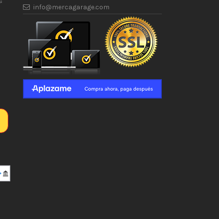
s
info@mercagarage.com