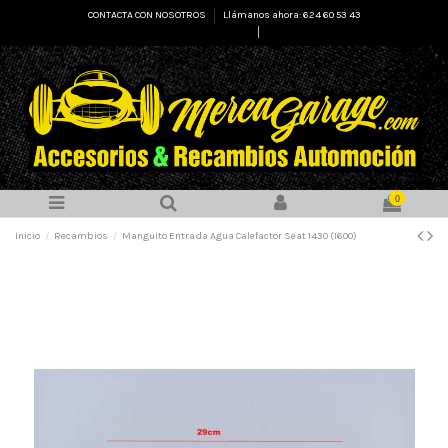
CONTACTA CON NOSOTROS
Llámanos ahora: 624 60 53 43
Select Language
▼
0
Inicio
Recambios
Manguito Entrada Agua Calefactor Seat 1430 (1600)