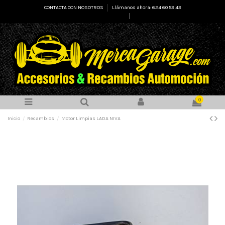
CONTACTA CON NOSOTROS
Llámanos ahora: 624 60 53 43
Select Language
▼
0
Inicio
Recambios
Motor Limpias LADA NIVA