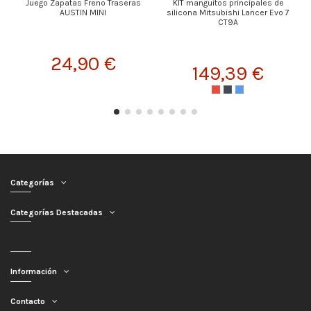
Juego Zapatas Freno Traseras
KIT manguitos principales de
AUSTIN MINI
silicona Mitsubishi Lancer Evo 7
CT9A
24,90 €
149,39 €
Categorías
Categorías Destacadas
Información
Contacto