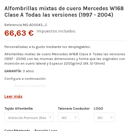
Alfombrillas mixtas de cuero Mercedes W168
Clase A Todas las versiones (1997 - 2004)
Referencia
MG-AD0043_C
66,63 €
Impuestos incluidos
Personalízalas a tu gusto mediante los desplegables.
Alfombrillas mixtas de cuero Mercedes W168 Clase A Todas las versiones
(1997 - 2004)
con las mismas dimensiones y forma que las originales con
inserción en cuero lateral y Espesor
2200gr/m2 (Alt. 12-13mm)
GARANTÍA:
3 años.
Configura a continuación:
-
Talonera Conductor
-
Color Ribeteado
Leer más
- Logo (Elige entre los disponibles o pídenos el tuyo)
-
Posición de Logo
Tejido Alfombrilla
Talonera Conductor
LOGO
Más detalles abajo.
Color Ribeteado
Posición Logo