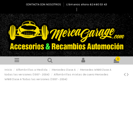
CONTACTA CON NOSOTROS
Llámanos ahora: 624 60 53 43
Select Language
▼
0
Inicio
Alfombrillas a Medida
Mercedes Clase A
Mercedes W168 Clase A
todas las versiones (1997 - 2004)
Alfombrillas mixtas de cuero Mercedes
W168 Clase A Todas las versiones (1997 - 2004)