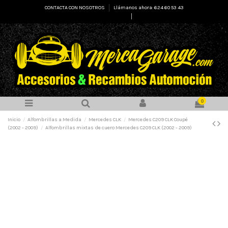
CONTACTA CON NOSOTROS
Llámanos ahora: 624 60 53 43
Select Language
▼
0
Inicio
Alfombrillas a Medida
Mercedes CLK
Mercedes C209 CLK Coupé
(2002 - 2009)
Alfombrillas mixtas de cuero Mercedes C209 CLK (2002 - 2009)