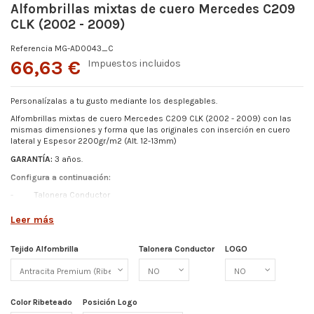
Alfombrillas mixtas de cuero Mercedes C209
CLK (2002 - 2009)
Referencia
MG-AD0043_C
66,63 €
Impuestos incluidos
Personalízalas a tu gusto mediante los desplegables.
Alfombrillas mixtas de cuero Mercedes C209 CLK (2002 - 2009)
con las
mismas dimensiones y forma que las originales con inserción en cuero
lateral y Espesor
2200gr/m2 (Alt. 12-13mm)
GARANTÍA:
3 años.
Configura a continuación:
-
Talonera Conductor
-
Color Ribeteado
Leer más
- Logo (Elige entre los disponibles o pídenos el tuyo)
-
Posición de Logo
Tejido Alfombrilla
Talonera Conductor
LOGO
Más detalles abajo.
Color Ribeteado
Posición Logo