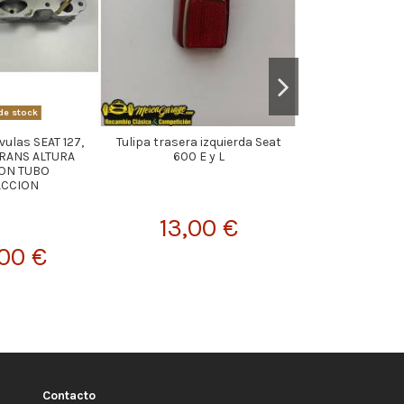
de stock
Fuera d
vulas SEAT 127,
Tulipa trasera izquierda Seat
Aleta izquierda
TRANS ALTURA
600 E y L
dela
ON TUBO
ACCION
13,00 €
21,
00 €
Contacto