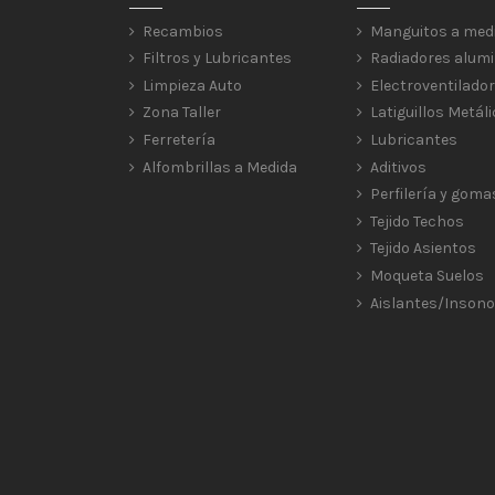
Recambios
Manguitos a med
Filtros y Lubricantes
Radiadores alumi
Limpieza Auto
Electroventilado
Zona Taller
Latiguillos Metál
Ferretería
Lubricantes
Alfombrillas a Medida
Aditivos
Perfilería y goma
Tejido Techos
Tejido Asientos
Moqueta Suelos
Aislantes/Insono