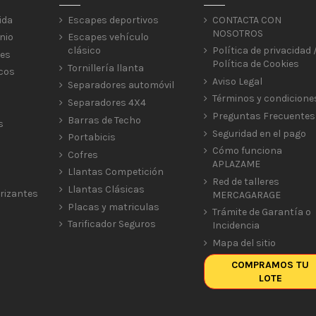
ida
Escapes deportivos
CONTACTA CON
NOSOTROS
nio
Escapes vehículo
clásico
Política de privacidad 
res
Política de Cookies
Tornillería llanta
icos
Aviso Legal
Separadores automóvil
Términos y condicione
Separadores 4X4
Preguntas Frecuentes
Barras de Techo
s
Seguridad en el pago
Portabicis
Cómo funciona
Cofres
APLAZAME
Llantas Competición
Red de talleres
Llantas Clásicas
rizantes
MERCAGARAGE
Placas y matriculas
Trámite de Garantía o
Tarificador Seguros
Incidencia
Mapa del sitio
COMPRAMOS TU
LOTE