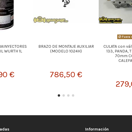
Fuera 
PIAINYECTORES
BRAZO DE MONTAJE AUXILIAR
CULATA con vál
IL WURTH 1L
(MODELO 1024H)
133, PANDA, 
70mm C
CALEF
90 €
786,50 €
279,
cadas
Información