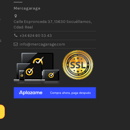
Mercagarage
/
Calle Espronceda 37, 13630 Socuéllamos,
Cdad. Real
+34 624 60 53 43
s
info@mercagarage.com