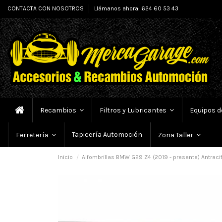
CONTACTA CON NOSOTROS
Llámanos ahora: 624 60 53 43
Recambios
Filtros y Lubricantes
Equipos d
Tapicería Automoción
Ferretería
Zona Taller
Inicio
Alfombrillas BMW G29 Z4 (2019 - presente) Antrac