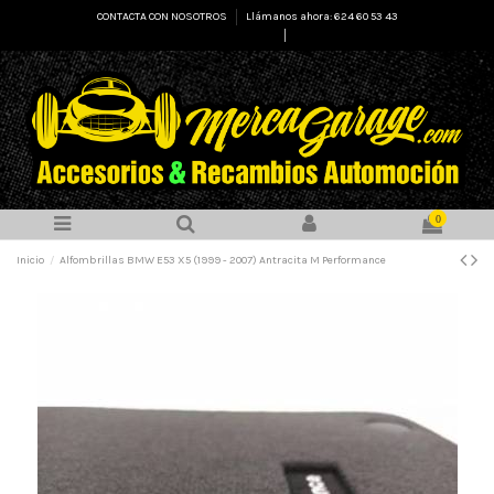
CONTACTA CON NOSOTROS
Llámanos ahora: 624 60 53 43
Select Language
▼
0
Inicio
Alfombrillas BMW E53 X5 (1999 - 2007) Antracita M Performance