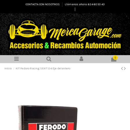
CONTACTA CON NOSOTROS
Llámanos ahora: 624 60 53 43
Select Language
▼
0
Inicio
KIT Fedoro Racing SEAT 124 Eje delantero