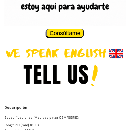
Consúltame
Descripción
Especificaciones (Medidas pinza OEM/SERIE):
Longitud 1 [mm]:108,9