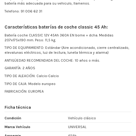
batería más adecuada para su vehiculo, llamenos.
Telefono:
91 006 62 31
Características baterías de coche classic 45 Ah:
Batería coche
CLASSIC 12V 45Ah 360A EN borne + dcha. Medidas
207x175x190 mm. Peso: 11,5 kg.
TIPO DE EQUIPAMIENTO: Estándar (Aire acondicionado, cierre centralizado,
elevalunas eléctricos, luz de lectura, luneta térmica y alarma)
ANTIGÜEDAD RECOMENDADA DEL COCHE: 10 años o más.
GARANTÍA: 2 AÑOS
TIPO DE ALEACIÓN: Calcio-Calcio
TIPO DE CAJA: Modelo europeo
FABRICACIÓN: EUROPEA
Ficha técnica
Condición
Vehículo clásico
Marca Vehículo
UNIVERSAL
Amperaje
45Ah