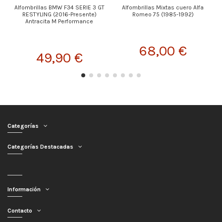
Alfombrillas BMW F34 SERIE 3 GT
Alfombrillas Mixtas cuero Alfa
RESTYLING (2016-Presente)
Romeo 75 (1985-1992)
Antracita M Performance
68,00 €
49,90 €
Categorías
Categorías Destacadas
Información
Contacto