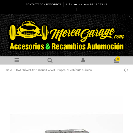
CONTACTA CON NOSOTROS
Llámanos ahora: 624 60 53 43
Select Language
▼
0
Inicio
BATERÍA CLASSIC 360A 45AH - Especial Vehículo Clásico