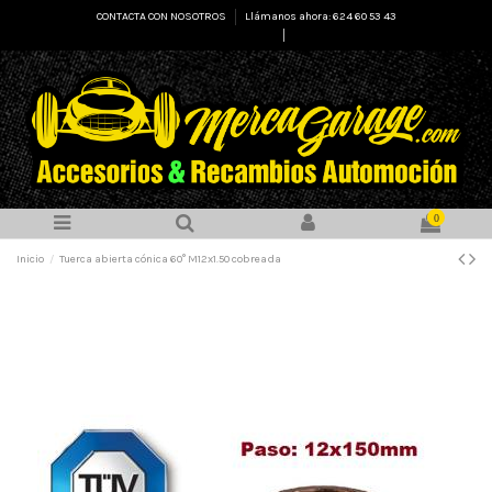
CONTACTA CON NOSOTROS
Llámanos ahora: 624 60 53 43
Select Language
▼
0
Inicio
Tuerca abierta cónica 60° M12x1.50 cobreada