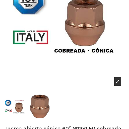
Tuerca abierta cónica 60° M12x1.50 cobreada