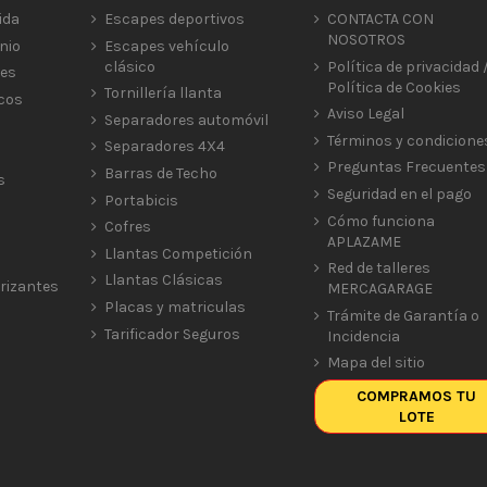
ida
Escapes deportivos
CONTACTA CON
NOSOTROS
nio
Escapes vehículo
clásico
Política de privacidad 
res
Política de Cookies
Tornillería llanta
icos
Aviso Legal
Separadores automóvil
Términos y condicione
Separadores 4X4
Preguntas Frecuentes
Barras de Techo
s
Seguridad en el pago
Portabicis
Cómo funciona
Cofres
APLAZAME
Llantas Competición
Red de talleres
Llantas Clásicas
rizantes
MERCAGARAGE
Placas y matriculas
Trámite de Garantía o
Tarificador Seguros
Incidencia
Mapa del sitio
COMPRAMOS TU
LOTE