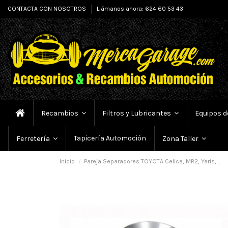
CONTACTA CON NOSOTROS
Llámanos ahora: 624 60 53 43
Recambios
Filtros y Lubricantes
Equipos d
Tapicería Automoción
Ferretería
Zona Taller
Inicio
Pareja Separadores TOYOTA Celica, MR2, Yaris, ..