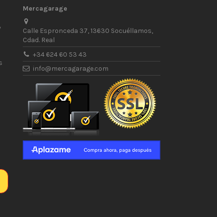
Mercagarage
/
Calle Espronceda 37, 13630 Socuéllamos,
Cdad. Real
+34 624 60 53 43
s
info@mercagarage.com