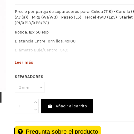
Precio por pareja de separadores para: Celica (T18) - Corolla (
(AJ1(a)) - MR2 (W1/W3) - Paseo (L5) - Tercel 4WD (L25) -Starlet
(P1/XP13/XP9/P2)
Rosca: 12x150 esp
Distancia Entre Tornillos: 4x100
Diámetro Buje/Centro: 54,0
**ELEGIR GROSOR EN DESPLEGABLE **
Leer más
SEPARADORES
Añadir al carrito
Pregunta sobre el producto