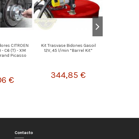
dores CITROEN
Kit Trasvase Bidones Gasoil
Pareja Separ
 - C6 (T) - XM
12V, 45 l/min “Barrel Kit”
90
Grand Picasso
344,85 €
58,
06 €
Contacto