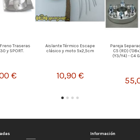
 Freno Traseras
Aislante Térmico Escape
Pareja Separa
430 y SPORT.
clásico y moto 5x2,5cm
C5 (RD) ('08+)
(Y3/Y4) - C4 
,00 €
10,90 €
55,
cadas
Información