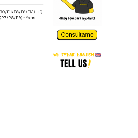
E10/E11/E8/E9/E12) - iQ
 (P7/P8/P9) - Yaris
Consúltame