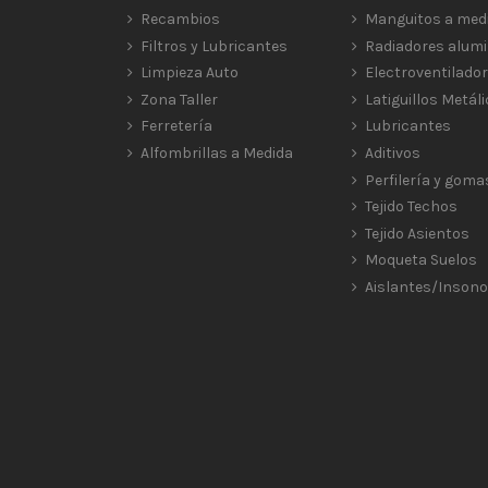
Recambios
Manguitos a med
Filtros y Lubricantes
Radiadores alumi
Limpieza Auto
Electroventilado
Zona Taller
Latiguillos Metál
Ferretería
Lubricantes
Alfombrillas a Medida
Aditivos
Perfilería y goma
Tejido Techos
Tejido Asientos
Moqueta Suelos
Aislantes/Insono