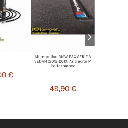
Alfombrillas BMW F30 SERIE 3
KIT Distribuc
SEDAN (2012-2019) Antracita M
120
Performance
00 €
49,
49,90 €