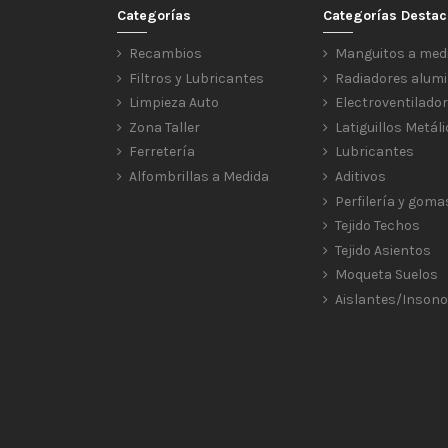
Categorías
Categorías Desta
Recambios
Manguitos a med
Filtros y Lubricantes
Radiadores alumi
Limpieza Auto
Electroventilado
Zona Taller
Latiguillos Metál
Ferretería
Lubricantes
Alfombrillas a Medida
Aditivos
Perfilería y goma
Tejido Techos
Tejido Asientos
Moqueta Suelos
Aislantes/Insono