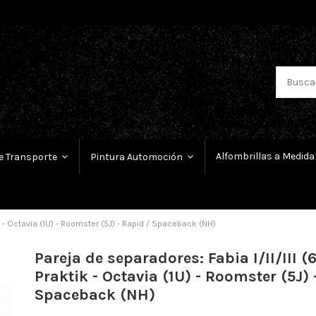
Alfombrillas a Medida
e Transporte
Pintura Automoción
ik - Octavia (1U) - Roomster (5J) - Rapid / Spaceback (NH)
Pareja de separadores: Fabia I/II/III (6
Praktik - Octavia (1U) - Roomster (5J) 
Spaceback (NH)