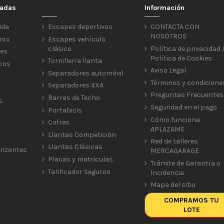
cadas
Información
ida
Escapes deportivos
CONTACTA CON
NOSOTROS
nio
Escapes vehículo
clásico
Política de privacidad 
res
Política de Cookies
Tornillería llanta
icos
Aviso Legal
Separadores automóvil
Términos y condicione
Separadores 4X4
Preguntas Frecuentes
Barras de Techo
s
Seguridad en el pago
Portabicis
Cómo funciona
Cofres
APLAZAME
Llantas Competición
Red de talleres
Llantas Clásicas
rizantes
MERCAGARAGE
Placas y matriculas
Trámite de Garantía o
Tarificador Seguros
Incidencia
Mapa del sitio
COMPRAMOS TU
LOTE