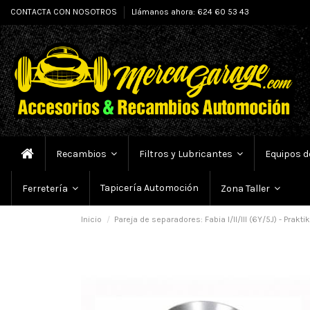
CONTACTA CON NOSOTROS
Llámanos ahora: 624 60 53 43
Recambios
Filtros y Lubricantes
Equipos d
Tapicería Automoción
Ferretería
Zona Taller
Inicio
Pareja de separadores: Fabia I/II/III (6Y/5J) - Prakt