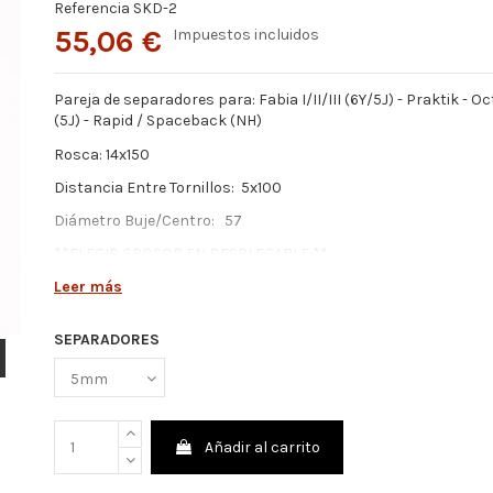
Referencia
SKD-2
55,06 €
Impuestos incluidos
Pareja de separadores para: Fabia I/II/III (6Y/5J) - Praktik - O
(5J) - Rapid / Spaceback (NH)
Rosca: 14x150
Distancia Entre Tornillos: 5x100
Diámetro Buje/Centro: 57
**ELEGIR GROSOR EN DESPLEGABLE **
Leer más
SEPARADORES
Añadir al carrito