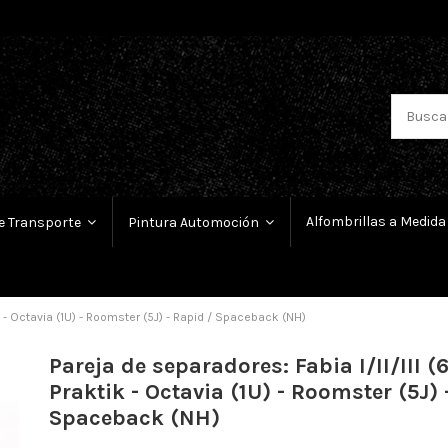
Alfombrillas a Medida
e Transporte
Pintura Automoción
ik - Octavia (1U) - Roomster (5J) - Rapid / Spaceback (NH)
Pareja de separadores: Fabia I/II/III (6
Praktik - Octavia (1U) - Roomster (5J) 
Spaceback (NH)