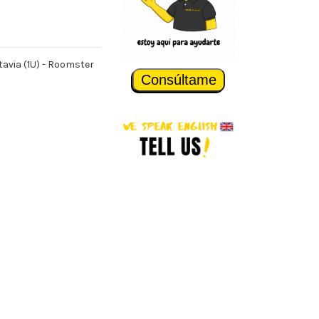
ctavia (1U) - Roomster
Consúltame