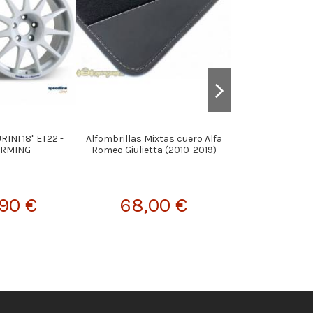
RINI 18" ET22 -
Alfombrillas Mixtas cuero Alfa
Pareja Separ
RMING -
Romeo Giulietta (2010-2019)
(M3/
90 €
68,00 €
55,