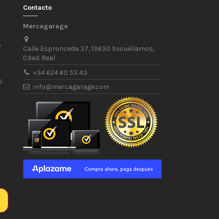
Contacto
Mercagarage
/
Calle Espronceda 37, 13630 Socuéllamos,
Cdad. Real
+34 624 60 53 43
s
info@mercagarage.com