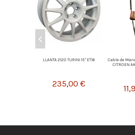
LLANTA 2120 TURINI 15" ET16
Cable de Man
CITROEN AK
235,00 €
11,