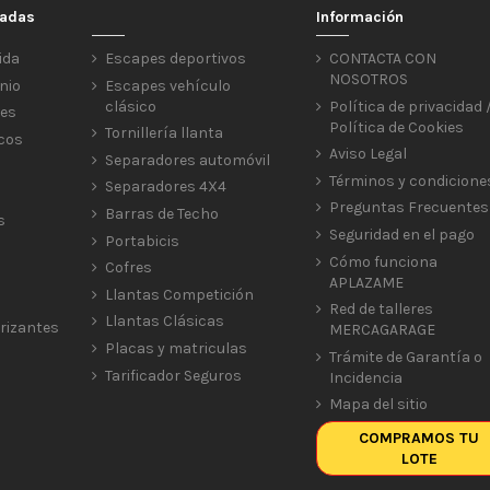
cadas
Información
ida
Escapes deportivos
CONTACTA CON
NOSOTROS
nio
Escapes vehículo
clásico
Política de privacidad 
res
Política de Cookies
Tornillería llanta
icos
Aviso Legal
Separadores automóvil
Términos y condicione
Separadores 4X4
Preguntas Frecuentes
Barras de Techo
s
Seguridad en el pago
Portabicis
Cómo funciona
Cofres
APLAZAME
Llantas Competición
Red de talleres
Llantas Clásicas
rizantes
MERCAGARAGE
Placas y matriculas
Trámite de Garantía o
Tarificador Seguros
Incidencia
Mapa del sitio
COMPRAMOS TU
LOTE