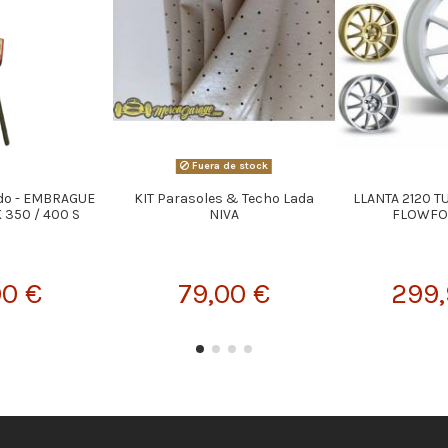
Fuera de stock
do - EMBRAGUE
KIT Parasoles & Techo Lada
LLANTA 2120 TU
 350 / 400 S
NIVA
FLOWFO
90 €
79,00 €
299,