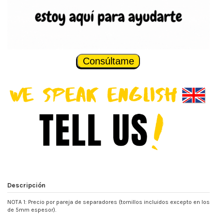
Consúltame
Descripción
NOTA 1: Precio por pareja de separadores (tornillos incluidos excepto en los
de 5mm espesor).