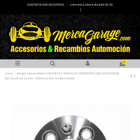
CONTACTA CON NOSOTROS
Llámanos ahora: 624 60 53 43
Select Language
▼
0
Inicio
Pareja Separadores MERCEDES MODELOS MERCEDES CON CENTRADOR
DEL BUJE DE 22mm. TORNILLERÍA 12x150 ó 14x150.