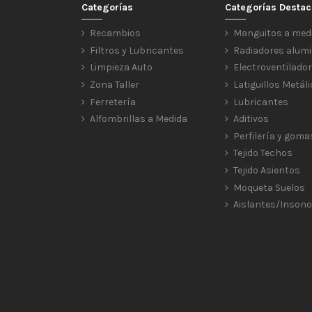
Categorías
Categorías Desta
Recambios
Manguitos a med
Filtros y Lubricantes
Radiadores alumi
Limpieza Auto
Electroventilado
Zona Taller
Latiguillos Metál
Ferretería
Lubricantes
Alfombrillas a Medida
Aditivos
Perfilería y goma
Tejido Techos
Tejido Asientos
Moqueta Suelos
Aislantes/Insono