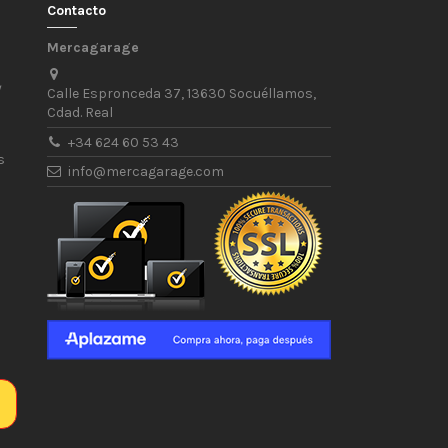
Contacto
Mercagarage
/
Calle Espronceda 37, 13630 Socuéllamos,
Cdad. Real
+34 624 60 53 43
s
info@mercagarage.com