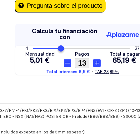
Pregunta sobre el producto
FD1/FD3-7/FN1-4/FK1/FK2/FK3/EP1/EP2/EP3/EP4/FN2/EV1 - CR-Z (ZF1) ('10
NTERO - NSX (NA1/NA2) POSTERIOR - Prelude (BB6/BB8/BB9) - S2000 (AP
s incluidos excepto en los de 5mm espesor).