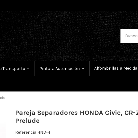
Alfombrillas a Medida
e Transporte
Pintura Automoción
lude
Pareja Separadores HONDA Civic, CR-Z
Prelude
Referencia
HND-4