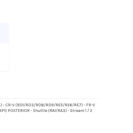
-'13) - CR-V (RD1/RD3/RD8/RD9/RE5/RE6/RE7) - FR-V
1) POSTERIOR - Shuttle (RA1/RA3) - Stream 1 / 2