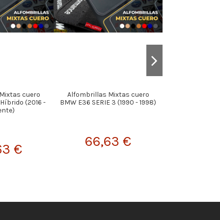
 Mixtas cuero
Alfombrillas Mixtas cuero
CABLE ACELERA
Híbrido (2016 -
BMW E36 SERIE 3 (1990 - 1998)
FA110
ente)
66,63 €
21,
63 €