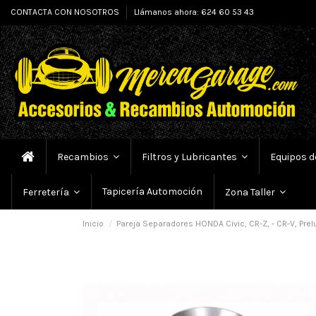
CONTACTA CON NOSOTROS
Llámanos ahora: 624 60 53 43
Recambios
Filtros y Lubricantes
Equipos d
Tapicería Automoción
Ferretería
Zona Taller
Inicio
Pareja Separadores HONDA Civic, CR-Z, - CR-V, Pre