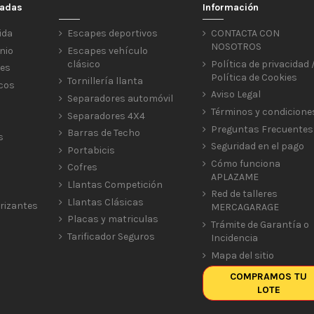
cadas
Información
ida
Escapes deportivos
CONTACTA CON
NOSOTROS
nio
Escapes vehículo
clásico
Política de privacidad 
res
Política de Cookies
Tornillería llanta
icos
Aviso Legal
Separadores automóvil
Términos y condicione
Separadores 4X4
Preguntas Frecuentes
Barras de Techo
s
Seguridad en el pago
Portabicis
Cómo funciona
Cofres
APLAZAME
Llantas Competición
Red de talleres
Llantas Clásicas
rizantes
MERCAGARAGE
Placas y matriculas
Trámite de Garantía o
Tarificador Seguros
Incidencia
Mapa del sitio
COMPRAMOS TU
LOTE