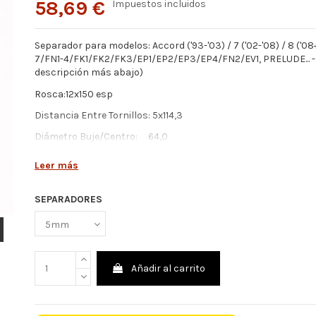
58,69 €
Impuestos incluidos
Separador para modelos: Accord ('93-'03) / 7 ('02-'08) / 8 ('08
7/FN1-4/FK1/FK2/FK3/EP1/EP2/EP3/EP4/FN2/EV1, PRELUDE... 
descripción más abajo)
Rosca:12x150 esp
Distancia Entre Tornillos: 5x114,3
Diámetro Buje/Centro: 64,0
**ELEGIR GROSOR EN DESPLEGABLE **
Leer más
SEPARADORES
Añadir al carrito