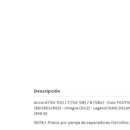
Descripción
Accord ('93-'03) / 7 ('02-'08) / 8 ('08+) - Civic 
(BE1/BE3/BE5) - Integra (DC2) - Legend (KA9) DELA
(RN1-9)
NOTA 1: Precio por pareja de separadores (tornillo