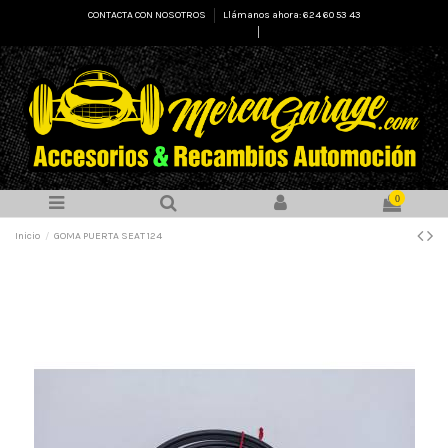
CONTACTA CON NOSOTROS
Llámanos ahora: 624 60 53 43
Select Language
▼
0
Inicio
GOMA PUERTA SEAT 124