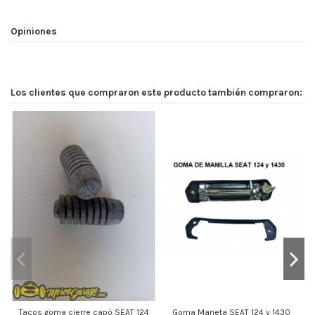
Opiniones
Los clientes que compraron este producto también compraron:
Fu
Tacos goma cierre capó SEAT 124
Goma Maneta SEAT 124 y 1430