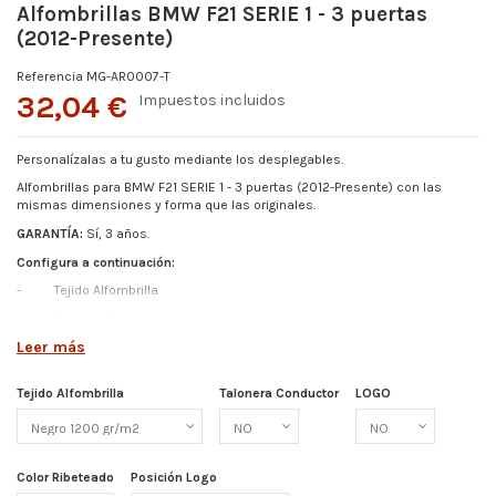
Alfombrillas BMW F21 SERIE 1 - 3 puertas
(2012-Presente)
Referencia
MG-AR0007-T
32,04 €
Impuestos incluidos
Personalízalas a tu gusto mediante los desplegables.
Alfombrillas para BMW F21 SERIE 1 - 3 puertas (2012-Presente) con las
mismas dimensiones y forma que las originales.
GARANTÍA:
Sí, 3 años.
Configura a continuación:
-
Tejido Alfombrilla
-
Talonera Conductor
Leer más
-
Color Ribeteado
-
Logo (Elige entre los disponibles o pídenos el tuyo)
Tejido Alfombrilla
Talonera Conductor
LOGO
-
Posición de Logo
Más detalles abajo
Color Ribeteado
Posición Logo