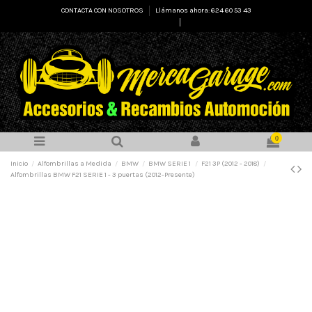
CONTACTA CON NOSOTROS
Llámanos ahora: 624 60 53 43
Select Language
▼
0
Inicio
Alfombrillas a Medida
BMW
BMW SERIE 1
F21 3P (2012 - 2018)
Alfombrillas BMW F21 SERIE 1 - 3 puertas (2012-Presente)