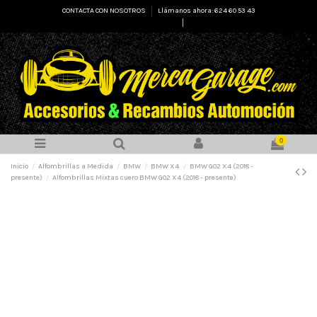
CONTACTA CON NOSOTROS
Llámanos ahora: 624 60 53 43
Select Language
▼
0
Inicio
Alfombrillas a Medida
BMW
BMW X4
BMW G02 X4 (2018 -
presente)
Alfombrillas Mixtas cuero BMW G02 X4 (2018 - presente)