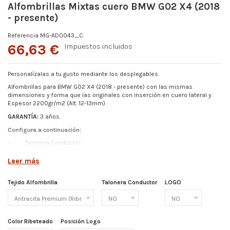
Alfombrillas Mixtas cuero BMW G02 X4 (2018
- presente)
Referencia
MG-AD0043_C
66,63 €
Impuestos incluidos
Personalízalas a tu gusto mediante los desplegables.
Alfombrillas para BMW G02 X4 (2018 - presente)
con las mismas
dimensiones y forma que las originales con inserción en cuero lateral y
Espesor
2200gr/m2 (Alt. 12-13mm)
GARANTÍA:
3 años.
Configura a continuación:
-
Talonera Conductor
-
Color Ribeteado
Leer más
- Logo (Elige entre los disponibles o pídenos el tuyo)
-
Posición de Logo
Tejido Alfombrilla
Talonera Conductor
LOGO
Más detalles abajo.
Color Ribeteado
Posición Logo