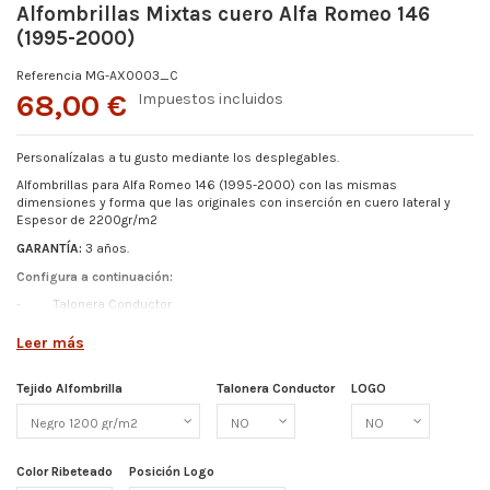
Alfombrillas Mixtas cuero Alfa Romeo 146
(1995-2000)
Referencia
MG-AX0003_C
68,00 €
Impuestos incluidos
Personalízalas a tu gusto mediante los desplegables.
Alfombrillas para Alfa Romeo 146 (1995-2000)
con las mismas
dimensiones y forma que las originales con inserción en cuero lateral y
Espesor de
2200gr/m2
GARANTÍA:
3 años.
Configura a continuación:
-
Talonera Conductor
-
Color Ribeteado
Leer más
-
Logo
-
Posición de Logo
Tejido Alfombrilla
Talonera Conductor
LOGO
Más detalles abajo.
Color Ribeteado
Posición Logo