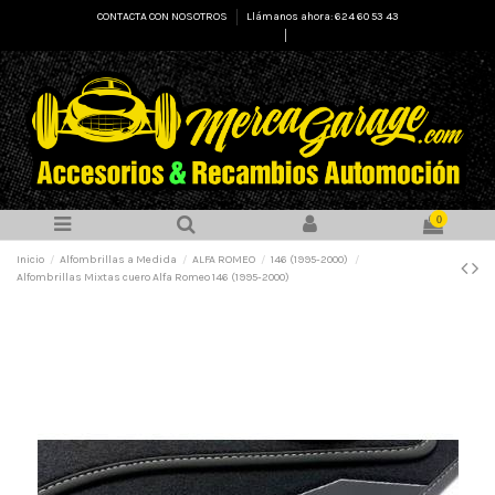
CONTACTA CON NOSOTROS
Llámanos ahora: 624 60 53 43
Select Language
▼
0
Inicio
Alfombrillas a Medida
ALFA ROMEO
146 (1995-2000)
Alfombrillas Mixtas cuero Alfa Romeo 146 (1995-2000)