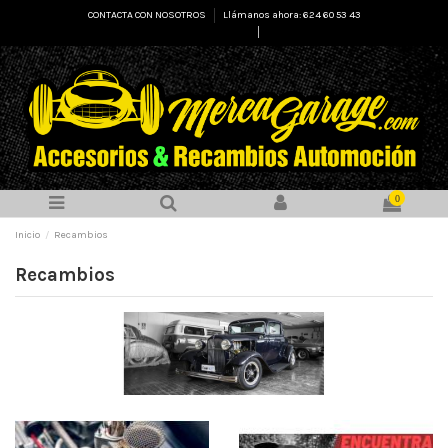
CONTACTA CON NOSOTROS
Llámanos ahora: 624 60 53 43
Select Language
▼
0
Inicio
Recambios
Recambios