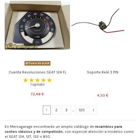
Fuera de stock
Cuenta Revoluciones SEAT 124 FL
Soporte Relé 3 PIN
1 opinión
72,48 €
4,50 €
1
2
3
…
120
En Mercagarage encontrarás un amplio catálogo de
recambios para
coches clásicos y de competición
, con especial atención a modelos como
el SEAT 124, 127, 132 o 850.