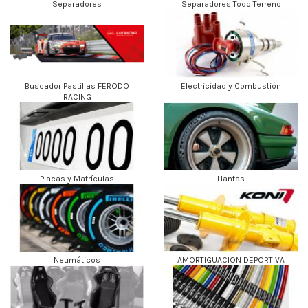
Separadores
Separadores Todo Terreno
Buscador Pastillas FERODO
Electricidad y Combustión
RACING
Placas y Matrículas
Llantas
Neumáticos
AMORTIGUACION DEPORTIVA