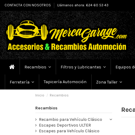
CONTACTA CON NOSOTROS
Llámanos ahora: 624 60 53 43
Recambios
Filtros y Lubricantes
Equipos d
Tapicería Automoción
Ferretería
Zona Taller
Inicio
Recambios
Recambios
Rec
Recambio para Vehículo Clásico
Escapes Deportivos ULTER
Escapes para Vehículo Clásico