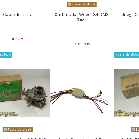
Fuera de stock
Cable de Tierra
Carburador Weber 34 DMS
Juego C
SEAT
4,90 €
301,29 €
e stock
Fuera de stock
Fuera de stock
Fu