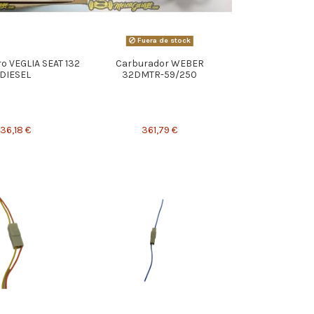
Fuera de stock
o VEGLIA SEAT 132
Carburador WEBER
DIESEL
32DMTR-59/250
36,18 €
361,79 €