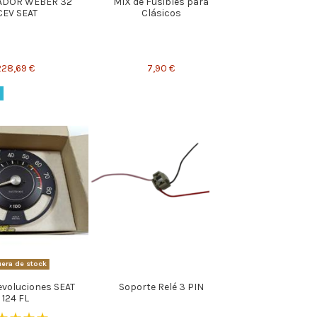
ADOR WEBER 32
MIX de Fusibles para
CEV SEAT
Clásicos
228,69 €
7,90 €
era de stock
evoluciones SEAT
Soporte Relé 3 PIN
124 FL