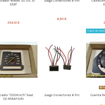
urador Weber 30 DIC 10
Juego Conectores 8 Pin
CARBUR
SEAT
I
6,90 €
254,10 €
Fuera de stock
Fu
cador "200Km/h" Seat
Juego Conectores 6 Pin
Cuenta R
131 MIRAFIORI