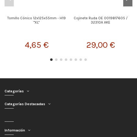
Tornillo Cónico 12x125x55mm - H19
Cojinete Ruda OE 0019817605 /
"XL"
32310A AKE
4,65 €
29,00 €
Categorías
Categorías Destacadas
Información