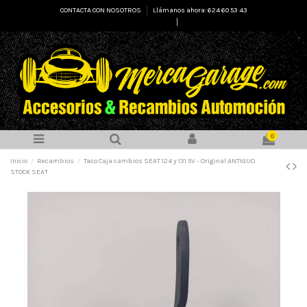
CONTACTA CON NOSOTROS
Llámanos ahora: 624 60 53 43
Select Language
▼
0
Inicio
Recambios
Taco Caja cambios SEAT 124 y 131 5V - Original ANTIGUO
STOCK SEAT