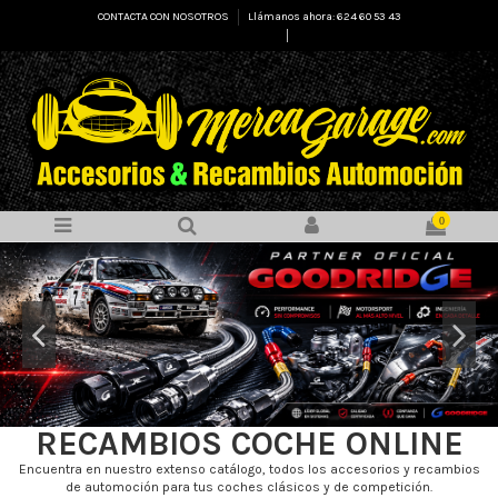
CONTACTA CON NOSOTROS
Llámanos ahora: 624 60 53 43
Select Language
▼
0
RECAMBIOS COCHE ONLINE
Encuentra en nuestro extenso catálogo, todos los accesorios y recambios
de automoción para tus coches clásicos y de competición.