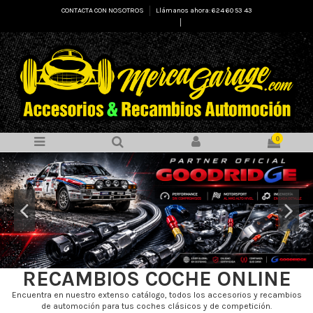
CONTACTA CON NOSOTROS
Llámanos ahora: 624 60 53 43
Select Language
▼
0
RECAMBIOS COCHE ONLINE
Encuentra en nuestro extenso catálogo, todos los accesorios y recambios
de automoción para tus coches clásicos y de competición.