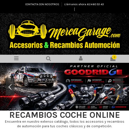
CONTACTA CON NOSOTROS
Llámanos ahora: 624 60 53 43
Select Language
▼
0
RECAMBIOS COCHE ONLINE
Encuentra en nuestro extenso catálogo, todos los accesorios y recambios
de automoción para tus coches clásicos y de competición.