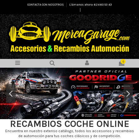
CONTACTA CON NOSOTROS
Llámanos ahora: 624 60 53 43
Select Language
▼
0
RECAMBIOS COCHE ONLINE
Encuentra en nuestro extenso catálogo, todos los accesorios y recambios
de automoción para tus coches clásicos y de competición.