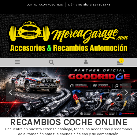
CONTACTA CON NOSOTROS
Llámanos ahora: 624 60 53 43
Select Language
▼
0
RECAMBIOS COCHE ONLINE
Encuentra en nuestro extenso catálogo, todos los accesorios y recambios
de automoción para tus coches clásicos y de competición.