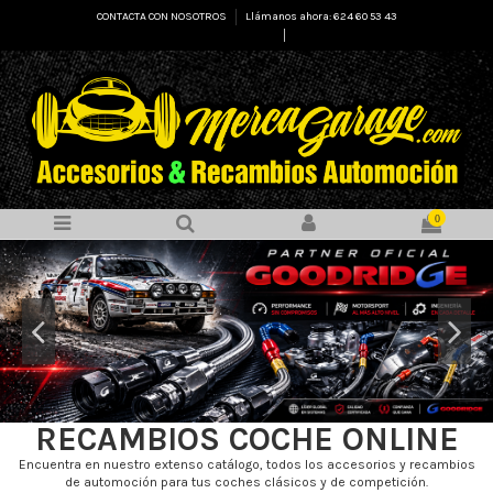
CONTACTA CON NOSOTROS
Llámanos ahora: 624 60 53 43
Select Language
▼
0
RECAMBIOS COCHE ONLINE
Encuentra en nuestro extenso catálogo, todos los accesorios y recambios
de automoción para tus coches clásicos y de competición.