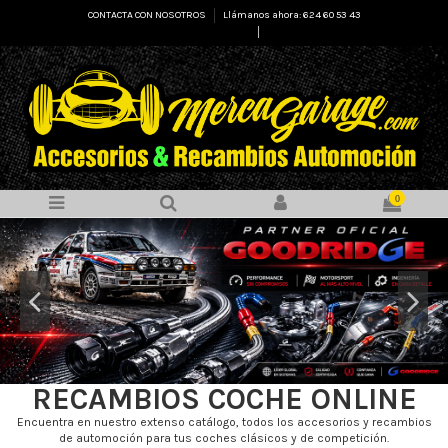
CONTACTA CON NOSOTROS
Llámanos ahora: 624 60 53 43
Select Language
▼
0
RECAMBIOS COCHE ONLINE
Encuentra en nuestro extenso catálogo, todos los accesorios y recambios
de automoción para tus coches clásicos y de competición.