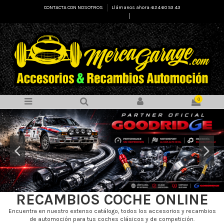
CONTACTA CON NOSOTROS
Llámanos ahora: 624 60 53 43
Select Language
▼
0
RECAMBIOS COCHE ONLINE
Encuentra en nuestro extenso catálogo, todos los accesorios y recambios
de automoción para tus coches clásicos y de competición.