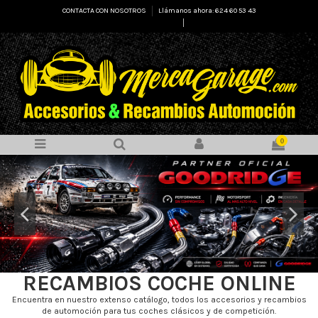
CONTACTA CON NOSOTROS
Llámanos ahora: 624 60 53 43
Select Language
▼
0
RECAMBIOS COCHE ONLINE
Encuentra en nuestro extenso catálogo, todos los accesorios y recambios
de automoción para tus coches clásicos y de competición.