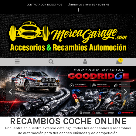
CONTACTA CON NOSOTROS
Llámanos ahora: 624 60 53 43
Select Language
▼
0
RECAMBIOS COCHE ONLINE
Encuentra en nuestro extenso catálogo, todos los accesorios y recambios
de automoción para tus coches clásicos y de competición.