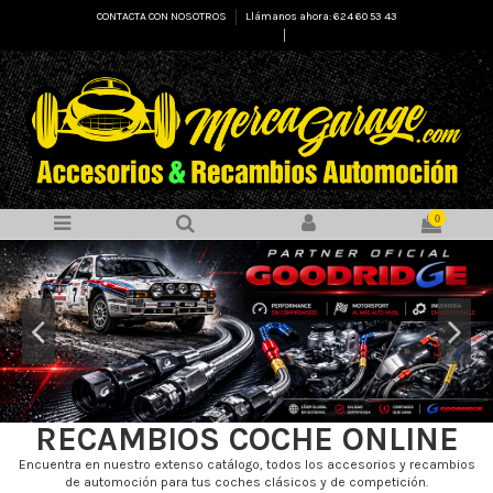
CONTACTA CON NOSOTROS
Llámanos ahora: 624 60 53 43
Select Language
▼
0
RECAMBIOS COCHE ONLINE
Encuentra en nuestro extenso catálogo, todos los accesorios y recambios
de automoción para tus coches clásicos y de competición.