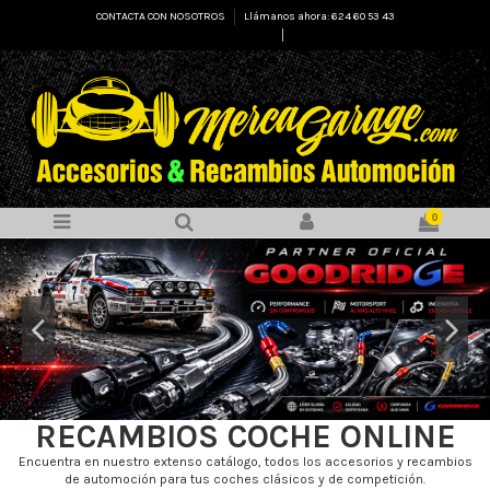
CONTACTA CON NOSOTROS
Llámanos ahora: 624 60 53 43
Select Language
▼
0
RECAMBIOS COCHE ONLINE
Encuentra en nuestro extenso catálogo, todos los accesorios y recambios
de automoción para tus coches clásicos y de competición.