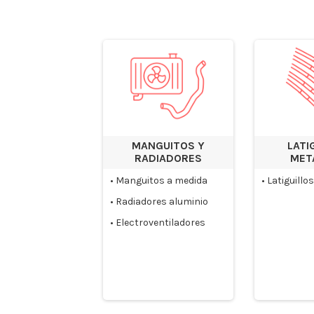
MANGUITOS Y
LATI
RADIADORES
MET
•
Manguitos a medida
•
Latiguillo
•
Radiadores aluminio
•
Electroventiladores