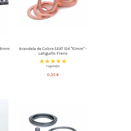
o 8mm
Arandela de Cobre SEAT 124 "10mm" -
Latiguillo Freno
1 opinión
0,35 €