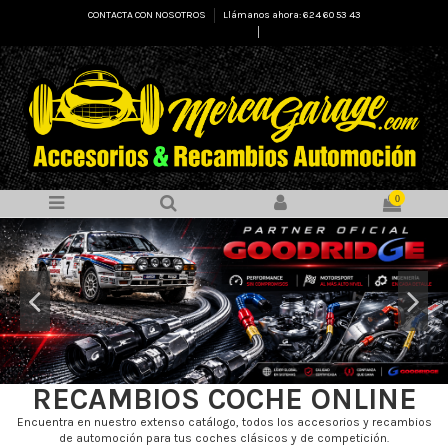
CONTACTA CON NOSOTROS
Llámanos ahora: 624 60 53 43
Select Language
▼
0
RECAMBIOS COCHE ONLINE
Encuentra en nuestro extenso catálogo, todos los accesorios y recambios
de automoción para tus coches clásicos y de competición.