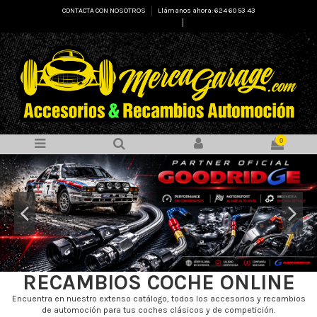
CONTACTA CON NOSOTROS
Llámanos ahora: 624 60 53 43
Select Language
▼
0
RECAMBIOS COCHE ONLINE
Encuentra en nuestro extenso catálogo, todos los accesorios y recambios
de automoción para tus coches clásicos y de competición.