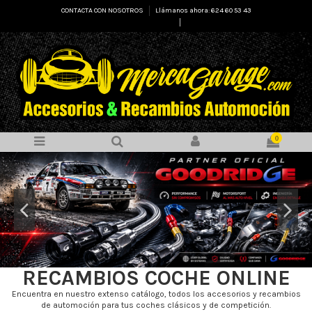
CONTACTA CON NOSOTROS
Llámanos ahora: 624 60 53 43
Select Language
▼
0
RECAMBIOS COCHE ONLINE
Encuentra en nuestro extenso catálogo, todos los accesorios y recambios
de automoción para tus coches clásicos y de competición.