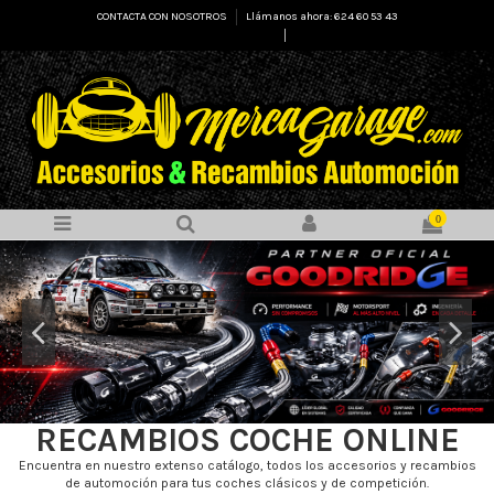
CONTACTA CON NOSOTROS
Llámanos ahora: 624 60 53 43
Select Language
▼
0
RECAMBIOS COCHE ONLINE
Encuentra en nuestro extenso catálogo, todos los accesorios y recambios
de automoción para tus coches clásicos y de competición.